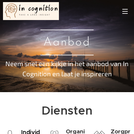
Aanbod
Neem snel een kijkje in het aanbod van In
Cognition en laat je inspireren
Diensten
Organi
Zorgpr
Individ