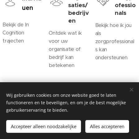
saties/
ofessio
uen
bedrijv
nals
en
Bekijk de In
Bekijk hoe ik jou
Cognition
Ontdek wat ik
als
trajecten
voor uw
zorgprofessional
organisatie of
s kan
bedrijf kan
ondersteunen
betekenen
Wij gebruiken cookies om onze website goed te laten
functioneren en te beveiligen, en om je de best mogelijke
gebruikerservaring te bieden.
©InCogntion2023
Accepteer alleen noodzakelijke
Alles accepteren
by Inne Geybels
Cookies